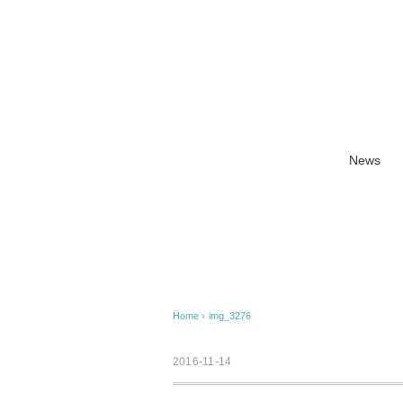
News
Home
›
img_3276
2016-11-14