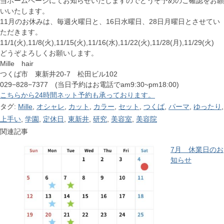
当ホームページにてお知らせいたしますのでどうぞ予めのご確認をお願
いいたします。
11月のお休みは、毎週火曜日と、16日水曜日、28日月曜日とさせてい
ただきます。
11/1(火),11/8(火),11/15(火),11/16(水),11/22(火),11/28(月),11/29(火)
どうぞよろしくお願いします。
Mille hair
つくば市 東新井20-7 松田ビル102
029−828−7377 (当日予約はお電話でam9:30~pm18:00)
こちらから24時間ネット予約も承っております。
タグ:
Mille
,
オシャレ
,
カット
,
カラー
,
セット
,
つくば
,
パーマ
,
ゆったり
,
上手い
,
学園
,
定休日
,
東新井
,
研究
,
美容室
,
美容院
関連記事
7月 休業日のお
知らせ