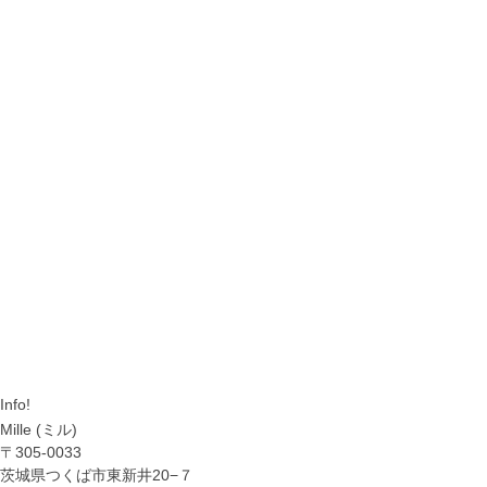
Info!
Mille (ミル)
〒305-0033
茨城県つくば市東新井20−７