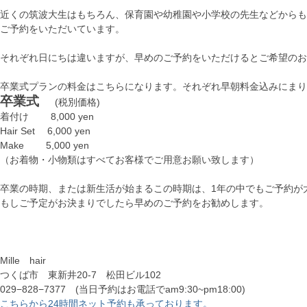
近くの筑波大生はもちろん、保育園や幼稚園や小学校の先生などからも
ご予約をいただいています。
それぞれ日にちは違いますが、早めのご予約をいただけるとご希望のお
卒業式プランの料金はこちらになります。それぞれ早朝料金込みにまり
卒業式
(税別価格)
着付け 8,000 yen
Hair Set 6,000 yen
Make 5,000 yen
（お着物・小物類はすべてお客様でご用意お願い致します）
卒業の時期、または新生活が始まるこの時期は、1年の中でもご予約が
もしご予定がお決まりでしたら早めのご予約をお勧めします。
Mille hair
つくば市 東新井20-7 松田ビル102
029−828−7377 (当日予約はお電話でam9:30~pm18:00)
こちらから24時間ネット予約も承っております。