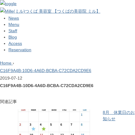
News
Menu
Staff
Blog
Access
Reservation
Home
›
C16F9A4B-10D6-4A6D-BCBA-C72CDA2CD9E6
2019-07-12
C16F9A4B-10D6-4A6D-BCBA-C72CDA2CD9E6
関連記事
8月 休業日のお
知らせ