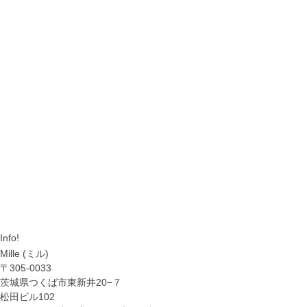
Info!
Mille (ミル)
〒305-0033
茨城県つくば市東新井20−７
松田ビル102