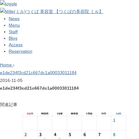
News
Menu
Staff
Blog
Access
Reservation
Home
›
e1de234f3cd21c667dc1a00033011184
2016-11-05
e1de234f3cd21c667dc1a00033011184
関連記事